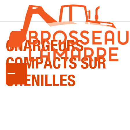
KUBOTA
CHARGEURS
COMPACTS
SUR
CHENILLES
Qu’il s’agisse de creuser, de charger, de
charroyer ou de pousser, vous faciliterez vos
corvées avec le chargeur compact sur chenilles
Kubota.