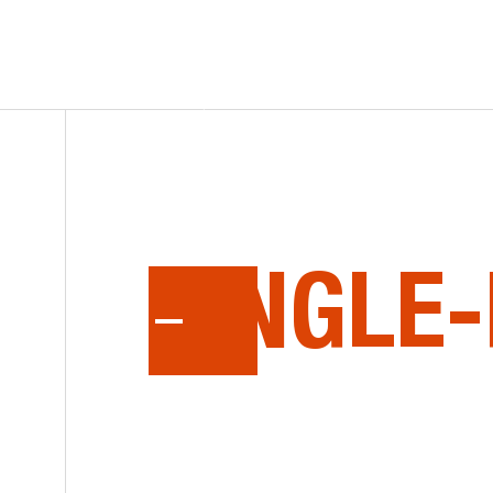
ACCUEIL
ÉQUIPEMENTS NEUFS
ÉQUIPEMENTS D’OCCASION
PIÈCES
SERVICE
LA
SÉRI
CONTACT
BROSSEAU ET LAMARRE INC
ENG
SINGLE