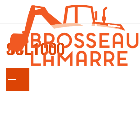
LA
SÉRIE
SCL1000
Le chargeur sur chenilles compact à conducteur
debout