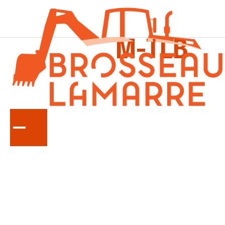
LA
SÉRIE
M-TLB
Tracteurs chargeurs-rétrocaveuse