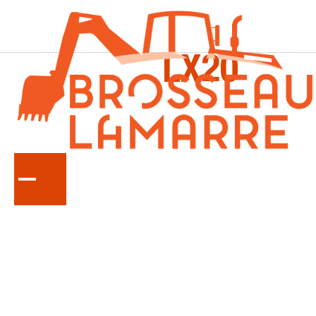
LA
SÉRIE
LX20
Tracteurs compacts